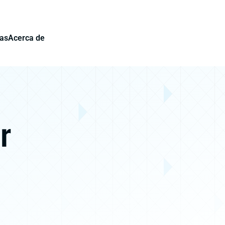
ias
Acerca de
r