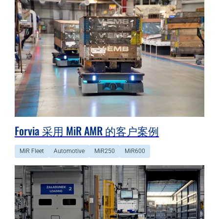
Forvia 采用 MiR AMR 的客户案例
MiR Fleet
Automotive
MiR250
MiR600